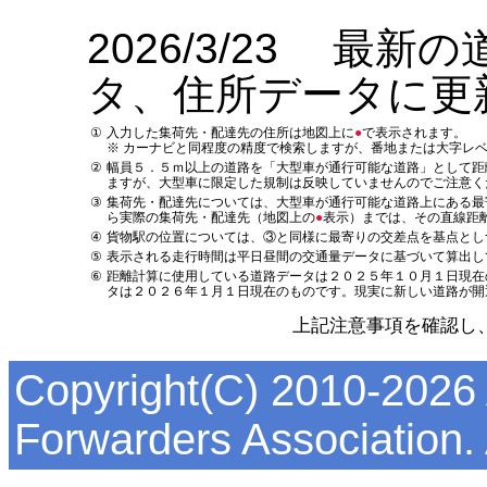
2026/3/23 最
タ、住所データに更
①
入力した集荷先・配達先の住所は地図上に
●
で表示されます。
※ カーナビと同程度の精度で検索しますが、番地または大字レ
②
幅員５．５ｍ以上の道路を「大型車が通行可能な道路」として距
ますが、大型車に限定した規制は反映していませんのでご注意く
③
集荷先・配達先については、大型車が通行可能な道路上にある最
ら実際の集荷先・配達先（地図上の
●
表示）までは、その直線距
④
貨物駅の位置については、③と同様に最寄りの交差点を基点とし
⑤
表示される走行時間は平日昼間の交通量データに基づいて算出し
⑥
距離計算に使用している道路データは２０２５年１０月１日現在
タは２０２６年１月１日現在のものです。現実に新しい道路が開
上記注意事項を確認し
Copyright(C) 2010-2026 
Forwarders Association. 